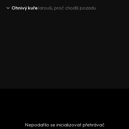
Ohnivý kuře
Jarouši, proč chodíš pozadu
Nepodařilo se inicializovat přehrávač