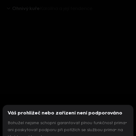
Ohnivý kuře
Karolína a její tendence
Váš prohlížeč nebo zařízení není podporováno
Bohužel nejsme schopni garantovat plnou funkčnost prima+
ani poskytovat podporu při potížích se službou prima+ na
Nepodařilo se inicializovat přehrávač