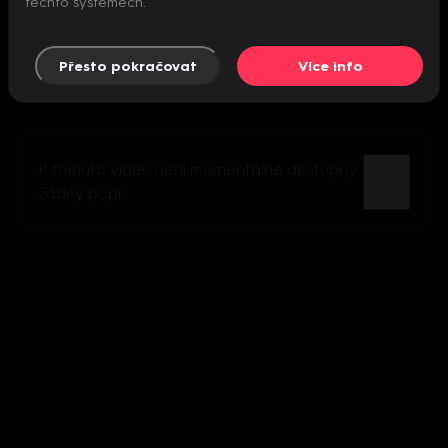
těchto systémech.
Přesto pokračovat
Více info
K tomuto videu není momentálně dostupný
žádný popis.