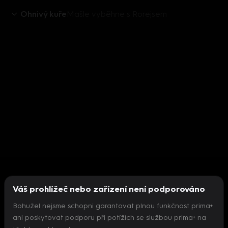
Ohnivý kuře
Mašle vyběhne s Rorejsem
Váš prohlížeč nebo zařízení není podporováno
Bohužel nejsme schopni garantovat plnou funkčnost prima+
ani poskytovat podporu při potížích se službou prima+ na
Nepodařilo se inicializovat přehrávač