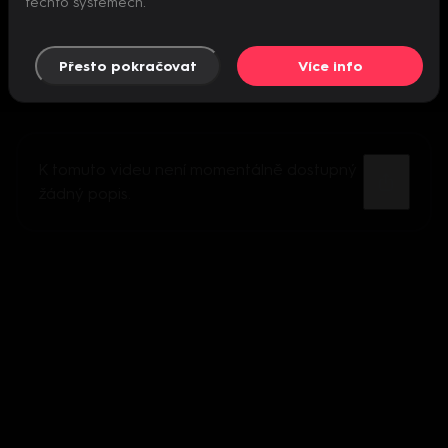
těchto systémech.
Přesto pokračovat
Více info
K tomuto videu není momentálně dostupný
žádný popis.