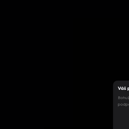
Váš 
Bohuž
podpo