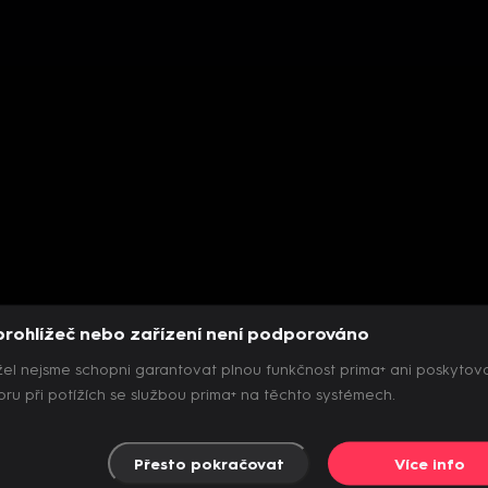
prohlížeč nebo zařízení není podporováno
el nejsme schopni garantovat plnou funkčnost prima+ ani poskytov
ru při potížích se službou prima+ na těchto systémech.
Přesto pokračovat
Více info