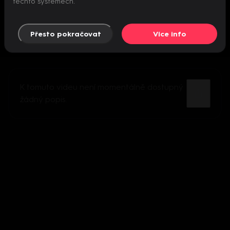
těchto systémech.
Přesto pokračovat
Více info
K tomuto videu není momentálně dostupný
žádný popis.