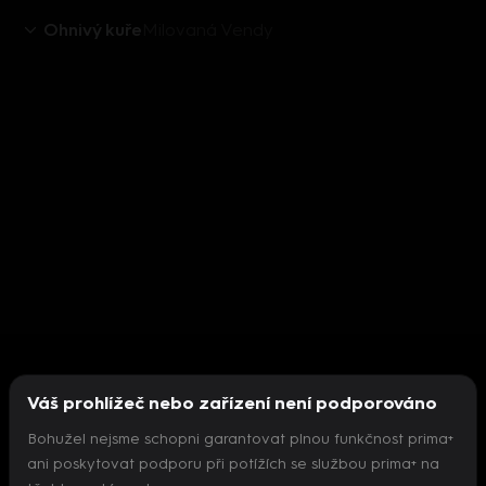
Ohnivý kuře
Milovaná Vendy
Váš prohlížeč nebo zařízení není podporováno
Bohužel nejsme schopni garantovat plnou funkčnost prima+
ani poskytovat podporu při potížích se službou prima+ na
Nepodařilo se inicializovat přehrávač