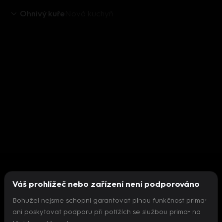
Ohnivý kuře
Nová kuchyň
Váš prohlížeč nebo zařízení není podporováno
Bohužel nejsme schopni garantovat plnou funkčnost prima+
ani poskytovat podporu při potížích se službou prima+ na
Nepodařilo se inicializovat přehrávač