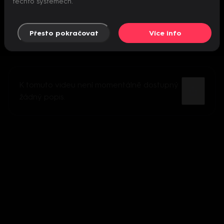
těchto systémech.
Přesto pokračovat
Více info
K tomuto videu není momentálně dostupný
žádný popis.