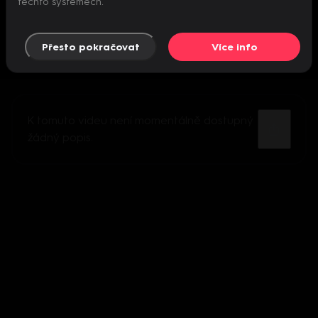
těchto systémech.
Přesto pokračovat
Více info
K tomuto videu není momentálně dostupný
žádný popis.