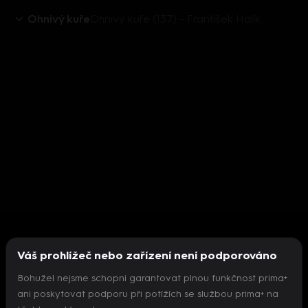
Ohnivý kuře
Ohnivý kuře (137) - František Halík
Váš prohlížeč nebo zařízení není podporováno
Bohužel nejsme schopni garantovat plnou funkčnost prima+
ani poskytovat podporu při potížích se službou prima+ na
Nepodařilo se inicializovat přehrávač