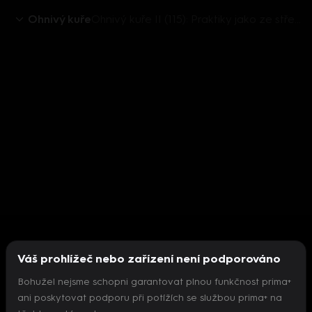
Ohnivý kuře
Ohnivý kuře II (115): Praktiky jako ze středověku
Váš prohlížeč nebo zařízení není podporováno
Bohužel nejsme schopni garantovat plnou funkčnost prima+
ani poskytovat podporu při potížích se službou prima+ na
Nepodařilo se inicializovat přehrávač