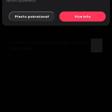
těchto systémech.
Přesto pokračovat
Více info
K tomuto videu není momentálně dostupný
žádný popis.