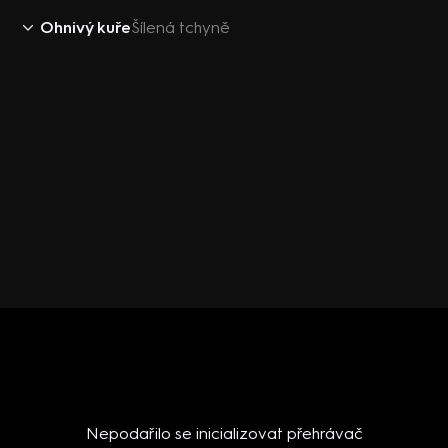
Ohnivý kuře
Šílená tchyně
Nepodařilo se inicializovat přehrávač