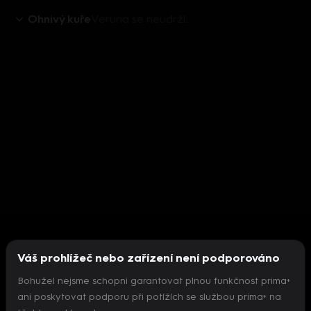
Ohnivý kuře
Veruna se neudrží…
Váš prohlížeč nebo zařízení není podporováno
Bohužel nejsme schopni garantovat plnou funkčnost prima+
ani poskytovat podporu při potížích se službou prima+ na
Nepodařilo se inicializovat přehrávač