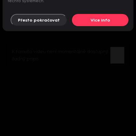
těchto systémech.
Přesto pokračovat
Více info
K tomuto videu není momentálně dostupný
žádný popis.