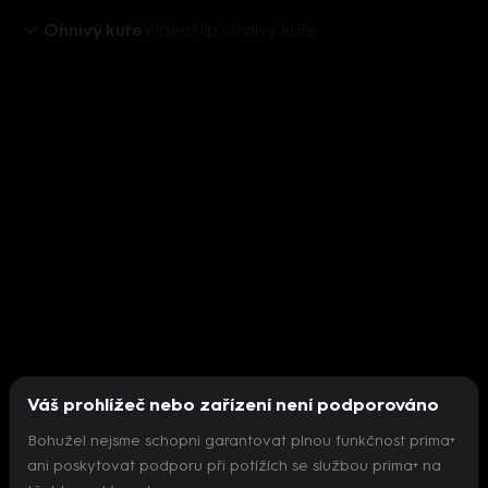
Ohnivý kuře
Videoklip Ohnivý kuře
Váš prohlížeč nebo zařízení není podporováno
Bohužel nejsme schopni garantovat plnou funkčnost prima+
ani poskytovat podporu při potížích se službou prima+ na
Nepodařilo se inicializovat přehrávač