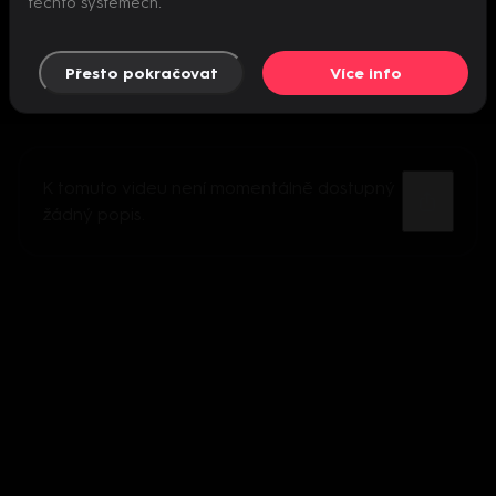
těchto systémech.
Přesto pokračovat
Více info
K tomuto videu není momentálně dostupný
žádný popis.