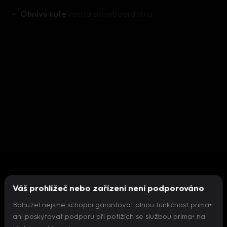
Ohnivý kuře
Vostrá snowboardistka
Váš prohlížeč nebo zařízení není podporováno
Bohužel nejsme schopni garantovat plnou funkčnost prima+
ani poskytovat podporu při potížích se službou prima+ na
Nepodařilo se inicializovat přehrávač