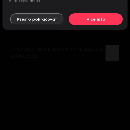
těchto systémech.
Přesto pokračovat
Více info
K tomuto videu není momentálně dostupný
žádný popis.