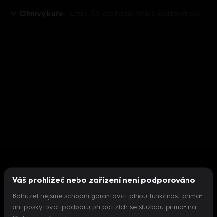
Ohnivý kuře
1. série, 23. epizoda: Velká dortová pomsta
Váš prohlížeč nebo zařízení není podporováno
Bohužel nejsme schopni garantovat plnou funkčnost prima+
ani poskytovat podporu při potížích se službou prima+ na
Nepodařilo se inicializovat přehrávač