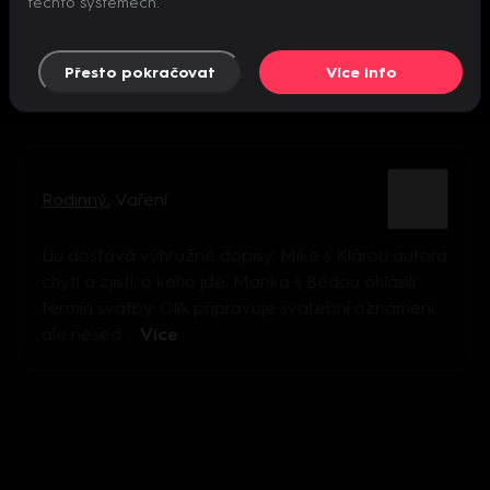
těchto systémech.
Přesto pokračovat
Více info
Rodinný
,
Vaření
Liu dostává výhružné dopisy. Mike s Klárou autora
chytí a zjistí, o koho jde. Manka s Bédou ohlásili
termín svatby. Olík připravuje svatební oznámení,
ale nesed ...
Více