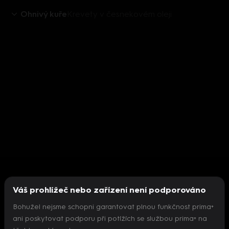
Ohnivý kuře
Krevety v česnekovém oleji
Váš prohlížeč nebo zařízení není podporováno
Bohužel nejsme schopni garantovat plnou funkčnost prima+
ani poskytovat podporu při potížích se službou prima+ na
Nepodařilo se inicializovat přehrávač