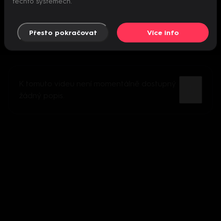
těchto systémech.
Přesto pokračovat
Více info
K tomuto videu není momentálně dostupný
žádný popis.