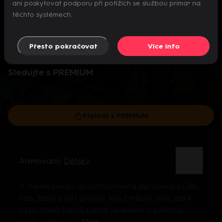
ani poskytovat podporu při potížích se službou prima+ na
těchto systémech.
Přesto pokračovat
Více info
Video je dostupné pouze pro předplatitele.
Sledujte s PREMIUM
Přehrát s PREMIUM
Animovaný
,
Dětský
V malém parku uprostřed města žije sovička Ollie,
čáp, žába a pět ptáčků. Když město usne, park
ožije, tráva šeptá, rybník se leskne a zvířátka
spolu zažívají v ...
Více