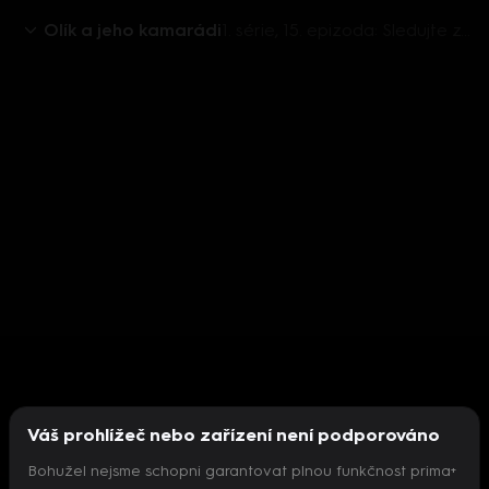
Olík a jeho kamarádi
1. série, 15. epizoda: Sledujte zábavu
Váš prohlížeč nebo zařízení není podporováno
Bohužel nejsme schopni garantovat plnou funkčnost prima+