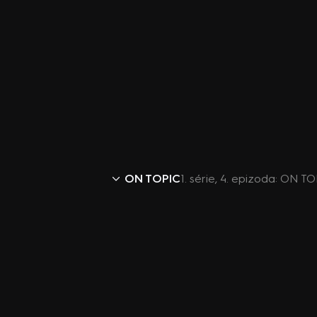
ON TOPIC
1. série, 4. epizoda: ON T