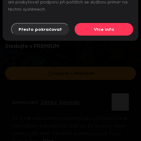
ani poskytovat podporu při potížích se službou prima+ na
těchto systémech.
Přesto pokračovat
Více info
Video je dostupné pouze pro předplatitele.
Sledujte s PREMIUM
Přehrát s PREMIUM
Animovaný
,
Dětský
,
Komedie
Žít v tak nelítostném prostředí jako ještěrka Oskar
není vůbec jednoduché. Zdá se, že se proti němu
spiknul celý svět. Oskarovi zvířecí sousedi Popy,
Buck a Har ...
Více