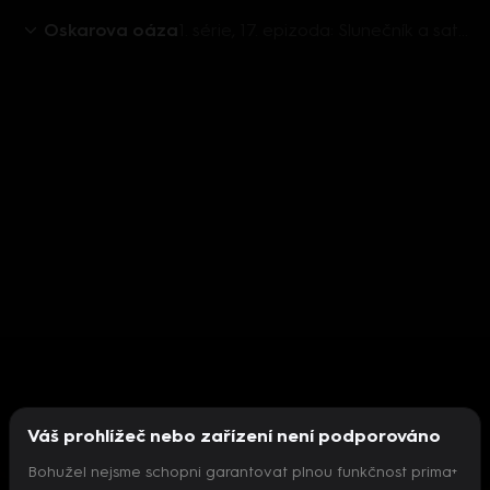
Oskarova oáza
1. série, 17. epizoda: Slunečník a satelitní anténa
Váš prohlížeč nebo zařízení není podporováno
Bohužel nejsme schopni garantovat plnou funkčnost prima+