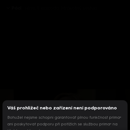
Pád
1. série, 1. epizoda: Mrákotný sestup
Aktuálně je přehráváno příliš mnoho videí současně.
Pokud chcete pokračovat v přehrávání na tomto
zařízení, ukončete přehrávání na jiných zařízeních.
Váš prohlížeč nebo zařízení není podporováno
Více o limitu změn zařízení
Bohužel nejsme schopni garantovat plnou funkčnost prima+
ani poskytovat podporu při potížích se službou prima+ na