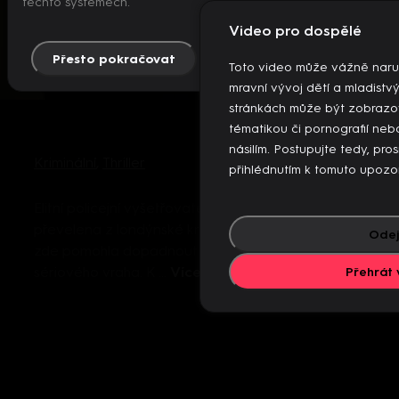
těchto systémech.
Video pro dospělé
Přesto pokračovat
Více info
Toto video může vážně naru
mravní vývoj dětí a mladistv
stránkách může být zobrazo
tématikou či pornografií n
násilím. Postupujte tedy, pro
Kriminální
,
Thriller
přihlédnutím k tomuto upozo
Elitní policejní vyšetřovatelka Stella Gibsonová je
převelena z londýnské kriminálky do Belfastu, aby
Odej
zde pomohla dopadnout ďábelsky chytrého
sériového vraha. K ...
Více
Přehrát 