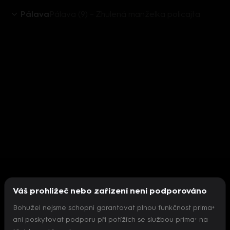
Pálava
Pálava (9) – Zhulená manželka policajta
Váš prohlížeč nebo zařízení není podporováno
Bohužel nejsme schopni garantovat plnou funkčnost prima+
ani poskytovat podporu při potížích se službou prima+ na
Nepodařilo se inicializovat přehrávač