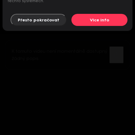
těchto systémech.
Přesto pokračovat
Více info
K tomuto videu není momentálně dostupný
žádný popis.