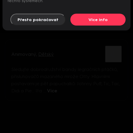
těchto systémech.
Přesto pokračovat
Více info
Animovaný
,
Dětský
Sledujte dobrodružství bandy legračních ptáčků,
přisluhovačů mazaného mrože Otty. Hlavními
postavami je pět papuchalků: Johnny Puff, Tic, Tac,
Didi a Pie... Ita ...
Více