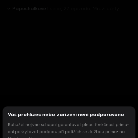
Papuchalkové
1. série, 22. epizoda: Mroží párty
Váš prohlížeč nebo zařízení není podporováno
Bohužel nejsme schopni garantovat plnou funkčnost prima+
ani poskytovat podporu při potížích se službou prima+ na
Nepodařilo se inicializovat přehrávač