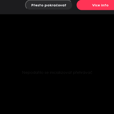
Přesto pokračovat
Více info
Nepodařilo se inicializovat přehrávač