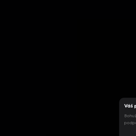
Váš 
Bohuž
podpo