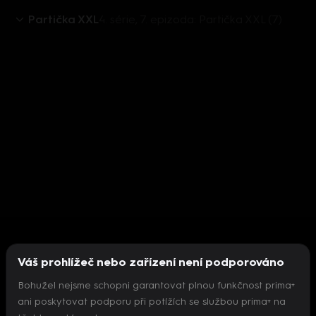
Partička XXL
4. série, 7. epizoda: Partička XXL (7)
Váš prohlížeč nebo zařízení není podporováno
Bohužel nejsme schopni garantovat plnou funkčnost prima+
ani poskytovat podporu při potížích se službou prima+ na
Nepodařilo se inicializovat přehrávač