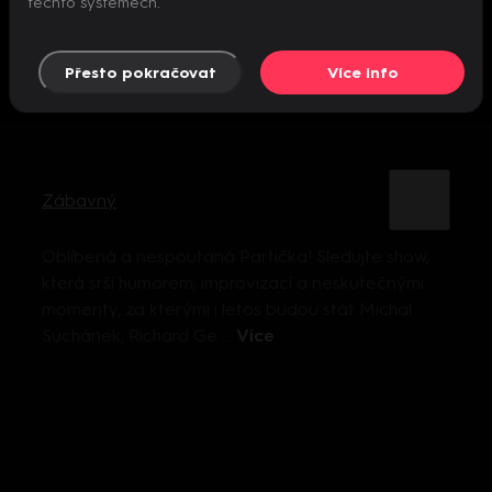
těchto systémech.
Přesto pokračovat
Více info
Zábavný
Oblíbená a nespoutaná Partička! Sledujte show,
která srší humorem, improvizací a neskutečnými
momenty, za kterými i letos budou stát Michal
Suchánek, Richard Ge ...
Více