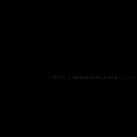
PARTIE Terezie Tománkové
21. séri