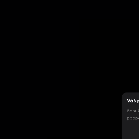
Váš 
Bohuž
podpo