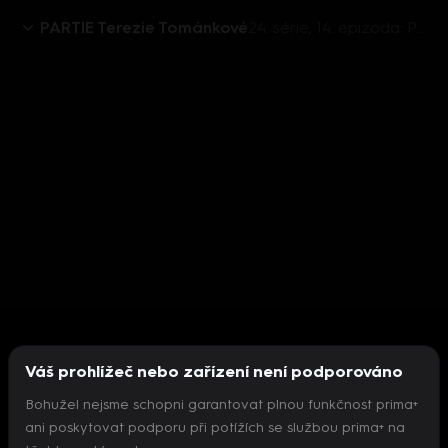
PARTIE Terezie Tománkové
24. série, 14. epizoda: PARTIE TEREZIE TOMÁNKOVÉ, Alexandr Vondra, Klára Dostálová - 6.4. v 11:05
Váš prohlížeč nebo zařízení není podporováno
Bohužel nejsme schopni garantovat plnou funkčnost prima+
ani poskytovat podporu při potížích se službou prima+ na
Nepodařilo se inicializovat přehrávač