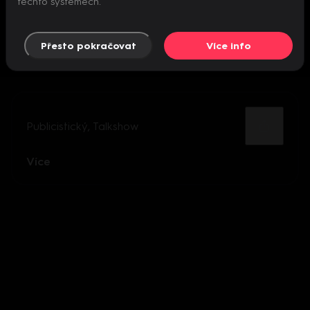
těchto systémech.
Přesto pokračovat
Více info
Publicistický
,
Talkshow
Více