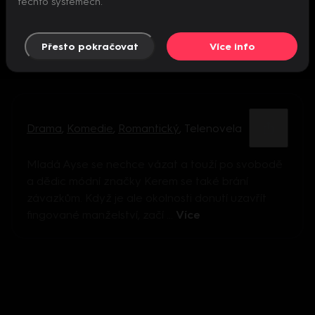
těchto systémech.
Přesto pokračovat
Více info
Drama
,
Komedie
,
Romantický
,
Telenovela
Mladá Ayse se nechce vázat a touží po svobodě
a dědic módní značky Kerem se také brání
závazkům. Když je ale okolnosti donutí uzavřít
fingované manželství, začí ...
Více