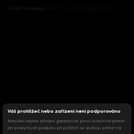
Past na lásku
1. série, 113. epizoda: Návrhářka
Váš prohlížeč nebo zařízení není podporováno
Bohužel nejsme schopni garantovat plnou funkčnost prima+
ani poskytovat podporu při potížích se službou prima+ na
Nepodařilo se inicializovat přehrávač