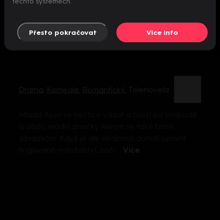
těchto systémech.
Přesto pokračovat
Více info
Drama
,
Komedie
,
Romantický
,
Telenovela
Mladá Ayse se nechce vázat a touží po svobodě
a dědic módní značky Kerem se také brání
závazkům. Když je ale okolnosti donutí uzavřít
fingované manželství, začí ...
Více