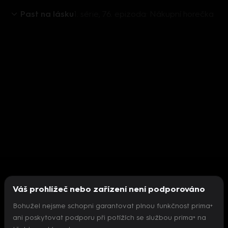
Past na lásku
1. série, 76. epizoda: Nákupní horečka
Váš prohlížeč nebo zařízení není podporováno
Bohužel nejsme schopni garantovat plnou funkčnost prima+
ani poskytovat podporu při potížích se službou prima+ na
Nepodařilo se inicializovat přehrávač