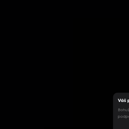
Váš 
Bohuž
podpo