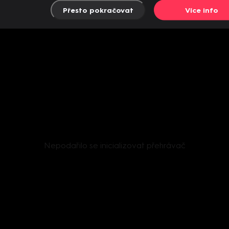
Přesto pokračovat
Více info
Nepodařilo se inicializovat přehrávač