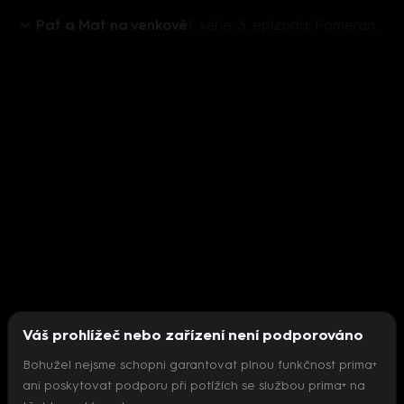
Pat a Mat na venkově
1. série, 5. epizoda: Pomerančová šťáva
Váš prohlížeč nebo zařízení není podporováno
Bohužel nejsme schopni garantovat plnou funkčnost prima+
ani poskytovat podporu při potížích se službou prima+ na
Nepodařilo se inicializovat přehrávač