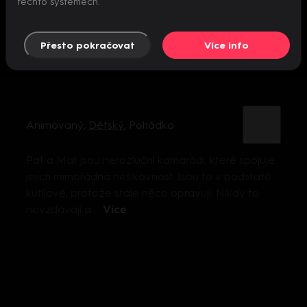
těchto systémech.
Přesto pokračovat
Více info
Animovaný
,
Dětský
,
Pohádka
Pat a Mat jsou nerozluční kamarádi, které spojuje
jejich mimořádná nešikovnost. Jsou to v podstatě
kutilové, protože stále něco opravují. Nikdy to
nevzdávají a ...
Více