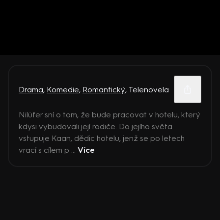
Drama
,
Komedie
,
Romantický
,
Telenovela
Nilüfer sní o tom, že bude pracovat v hotelu, který
kdysi vybudovali její rodiče. Do jejího světa
vstupuje Kaan, dědic hotelu, jenž se po letech
vrací s cílem p ...
Více