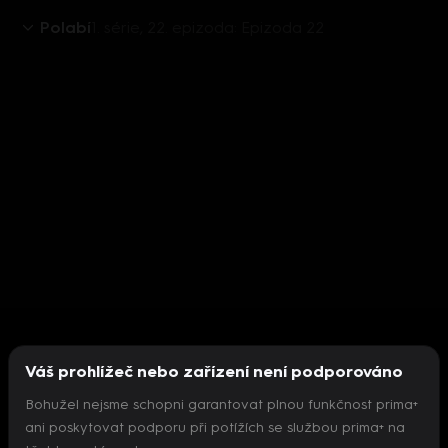
Polabí
1. série, 22. epizoda: Epizoda 22
Váš prohlížeč nebo zařízení není podporováno
Bohužel nejsme schopni garantovat plnou funkčnost prima+
ani poskytovat podporu při potížích se službou prima+ na
Nepodařilo se inicializovat přehrávač