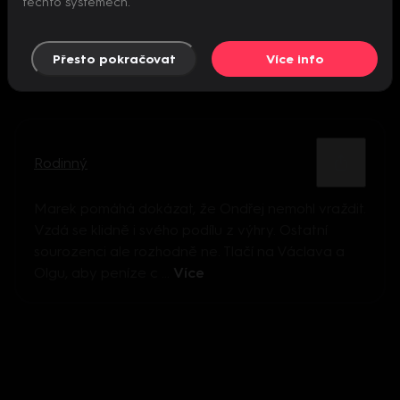
těchto systémech.
Přesto pokračovat
Více info
Rodinný
Marek pomáhá dokázat, že Ondřej nemohl vraždit.
Vzdá se klidně i svého podílu z výhry. Ostatní
sourozenci ale rozhodně ne. Tlačí na Václava a
Olgu, aby peníze c ...
Více