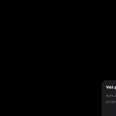
Váš 
Bohuž
podpo