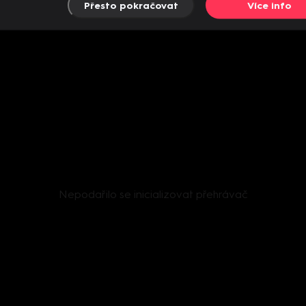
Přesto pokračovat
Více info
Nepodařilo se inicializovat přehrávač