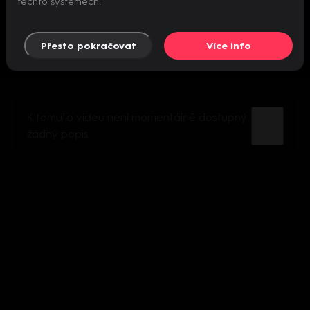
těchto systémech.
Přesto pokračovat
Více info
K tomuto videu není momentálně dostupný
žádný popis.