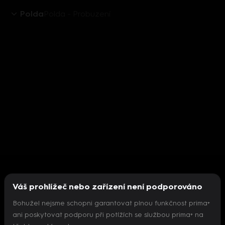
Polda
Polda - Probuzení
Váš prohlížeč nebo zařízení není podporováno
Bohužel nejsme schopni garantovat plnou funkčnost prima+
ani poskytovat podporu při potížích se službou prima+ na
Nepodařilo se inicializovat přehrávač