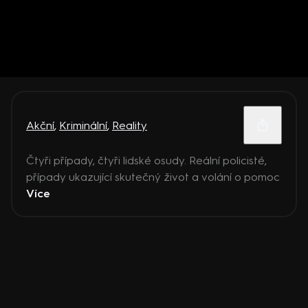
Akční
,
Kriminální
,
Reality
Čtyři případy, čtyři lidské osudy. Reální policisté,
případy ukazující skutečný život a volání o pomoc
Více