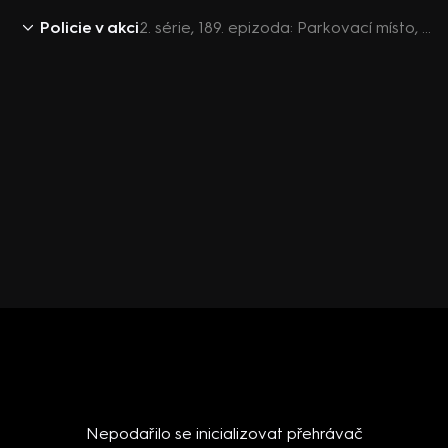
Policie v akci
2. série, 189. epizoda: Parkovací místo, Informovaná seniorka, Feťáci, Ukradených 350.000
Nepodařilo se inicializovat přehrávač