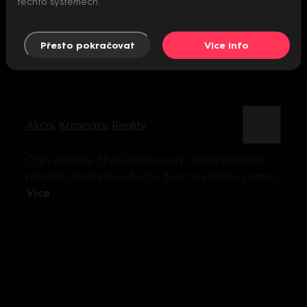
těchto systémech.
Přesto pokračovat
Více info
Akční
,
Kriminální
,
Reality
Čtyři případy, čtyři lidské osudy. Reální policisté,
případy ukazující skutečný život a volání o pomoc
Více