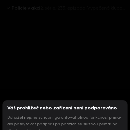
Policie v akci
2. série, 233. epizoda: Vypečená klubovna / Plivník / Náhodný ctitel / Nejlepší zákazník
Váš prohlížeč nebo zařízení není podporováno
Bohužel nejsme schopni garantovat plnou funkčnost prima+
ani poskytovat podporu při potížích se službou prima+ na
Nepodařilo se inicializovat přehrávač