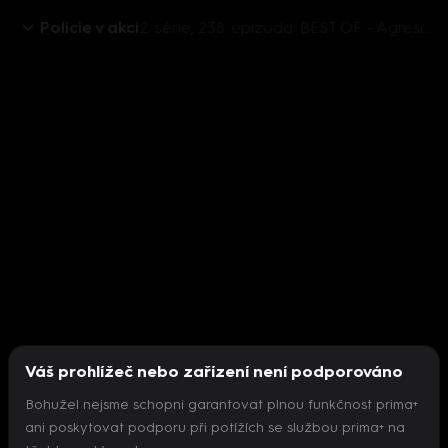
Policie v akci
2. série, 238. epizoda: BEST OF - Agresivní šéf s kradeným autem / Rvačka hooligans / Urna /Krysí lidé
Váš prohlížeč nebo zařízení není podporováno
Bohužel nejsme schopni garantovat plnou funkčnost prima+
ani poskytovat podporu při potížích se službou prima+ na
Nepodařilo se inicializovat přehrávač