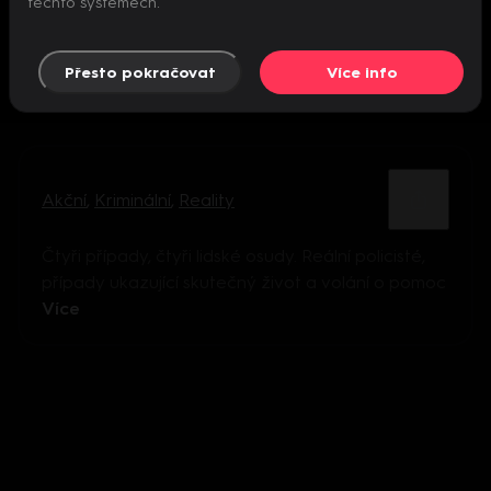
těchto systémech.
Přesto pokračovat
Více info
Akční
,
Kriminální
,
Reality
Čtyři případy, čtyři lidské osudy. Reální policisté,
případy ukazující skutečný život a volání o pomoc
Více