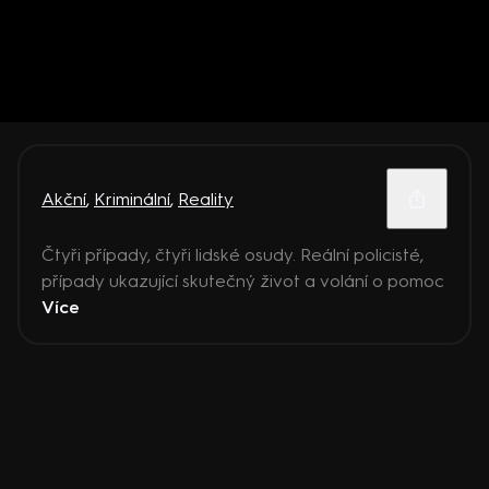
Akční
,
Kriminální
,
Reality
Čtyři případy, čtyři lidské osudy. Reální policisté,
případy ukazující skutečný život a volání o pomoc
Více