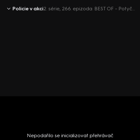
Policie v akci
2. série, 266. epizoda: BEST OF - Potyčka na ulici / Ukradená peněženka / Zloděj z restaurace
Nepodařilo se inicializovat přehrávač