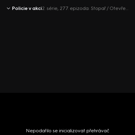
Policie v akci
2. série, 277. epizoda: Stopař / Otevřená chata / Opilí restauratéři / David a Goliáš
Nepodařilo se inicializovat přehrávač