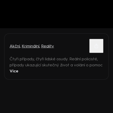
Akční
,
Kriminální
,
Reality
Čtyři případy, čtyři lidské osudy. Reální policisté,
případy ukazující skutečný život a volání o pomoc
Více