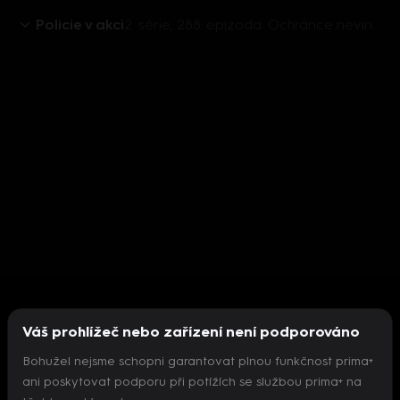
Policie v akci
2. série, 288. epizoda: Ochránce nevinných, Hluchoněmý, Rozchod, Loupež v lékárně
Váš prohlížeč nebo zařízení není podporováno
Bohužel nejsme schopni garantovat plnou funkčnost prima+
ani poskytovat podporu při potížích se službou prima+ na
Nepodařilo se inicializovat přehrávač