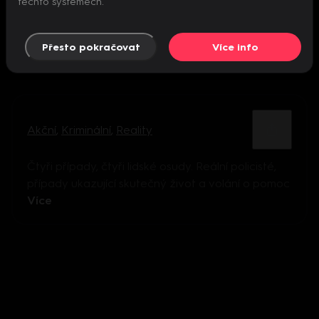
těchto systémech.
Přesto pokračovat
Více info
Akční
,
Kriminální
,
Reality
Čtyři případy, čtyři lidské osudy. Reální policisté,
případy ukazující skutečný život a volání o pomoc
Více