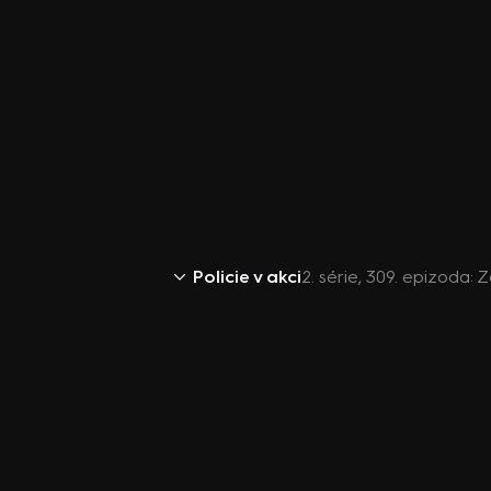
Policie v akci
2. série, 309. epizoda: 