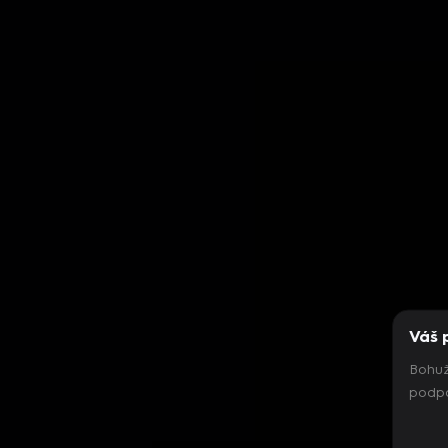
Váš 
Bohuž
podpo