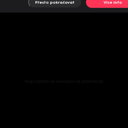
Přesto pokračovat
Více info
Nepodařilo se inicializovat přehrávač