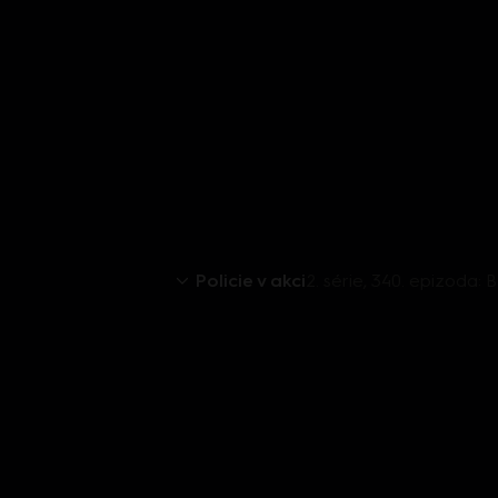
Policie v akci
2. série, 340. epizoda: