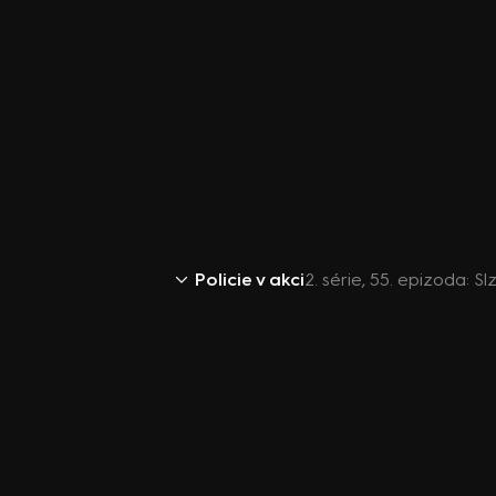
Policie v akci
2. série, 55. epizoda: S