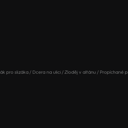
lzák pro slizáka / Dcera na ulici / Zloděj v altánu / Propíchané