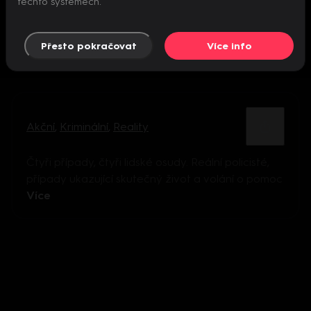
těchto systémech.
Přesto pokračovat
Více info
Akční
,
Kriminální
,
Reality
Čtyři případy, čtyři lidské osudy. Reální policisté,
případy ukazující skutečný život a volání o pomoc
Více