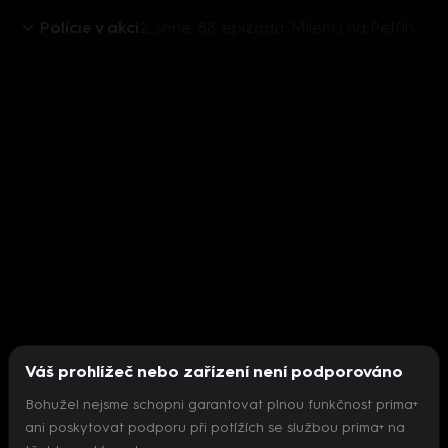
Policie v akci
2. série, 88. epizoda: Milenci na Petříně / Vyhozená z kavárny / Superbourák / Sokové v lásce
Váš prohlížeč nebo zařízení není podporováno
Bohužel nejsme schopni garantovat plnou funkčnost prima+
ani poskytovat podporu při potížích se službou prima+ na
Nepodařilo se inicializovat přehrávač