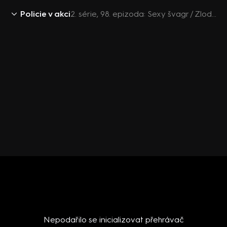
Policie v akci
2. série, 98. epizoda: Sexy švagr / Zloděj z restaurace / Nezvaný host / Štěkající pes
Nepodařilo se inicializovat přehrávač