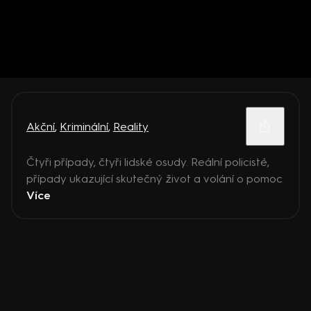
Akční
,
Kriminální
,
Reality
Čtyři případy, čtyři lidské osudy. Reální policisté,
případy ukazující skutečný život a volání o pomoc
Více