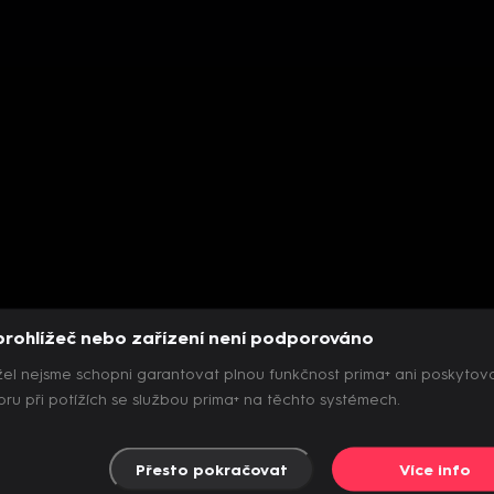
prohlížeč nebo zařízení není podporováno
el nejsme schopni garantovat plnou funkčnost prima+ ani poskytov
ru při potížích se službou prima+ na těchto systémech.
Přesto pokračovat
Více info