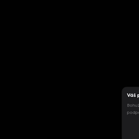
Váš 
Bohuž
podpo