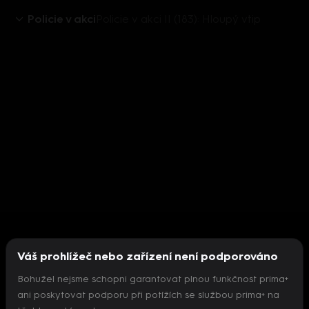
Policie v akci
Policie v akci II (183): Hloupý vtip
Váš prohlížeč nebo zařízení není podporováno
Bohužel nejsme schopni garantovat plnou funkčnost prima+
ani poskytovat podporu při potížích se službou prima+ na
Nepodařilo se inicializovat přehrávač