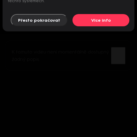
těchto systémech.
Přesto pokračovat
Více info
K tomuto videu není momentálně dostupný
žádný popis.