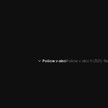
Policie v akci
Policie v akci II (321): 