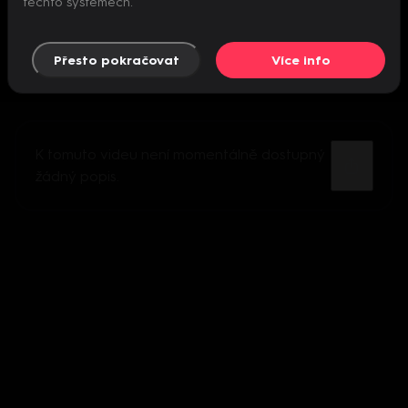
těchto systémech.
Přesto pokračovat
Více info
K tomuto videu není momentálně dostupný
žádný popis.