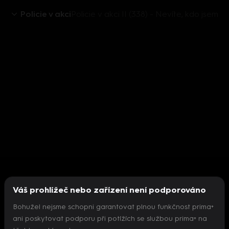
Policie v akci
Policie v akci II (338) - Nevíte, kdo jsem
Váš prohlížeč nebo zařízení není podporováno
Bohužel nejsme schopni garantovat plnou funkčnost prima+
ani poskytovat podporu při potížích se službou prima+ na
Nepodařilo se inicializovat přehrávač