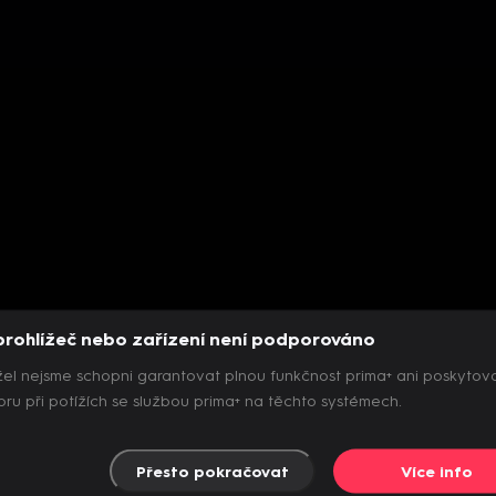
prohlížeč nebo zařízení není podporováno
el nejsme schopni garantovat plnou funkčnost prima+ ani poskytov
ru při potížích se službou prima+ na těchto systémech.
Přesto pokračovat
Více info