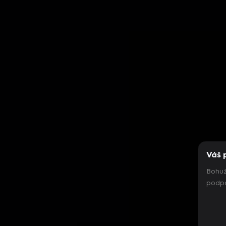
Váš 
Bohuž
podpo