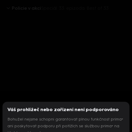
Policie v akci
Speciál: 33. epizoda: Best of 33
Váš prohlížeč nebo zařízení není podporováno
Bohužel nejsme schopni garantovat plnou funkčnost prima+
ani poskytovat podporu při potížích se službou prima+ na
Nepodařilo se inicializovat přehrávač