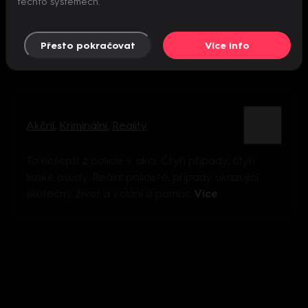
těchto systémech.
Přesto pokračovat
Více info
Akční
,
Kriminální
,
Reality
To nejlepší z policie v akci. Čtyři případy, čtyři
lidské osudy. Reální policisté, případy ukazující
skutečný život a volání o pomoc
Více