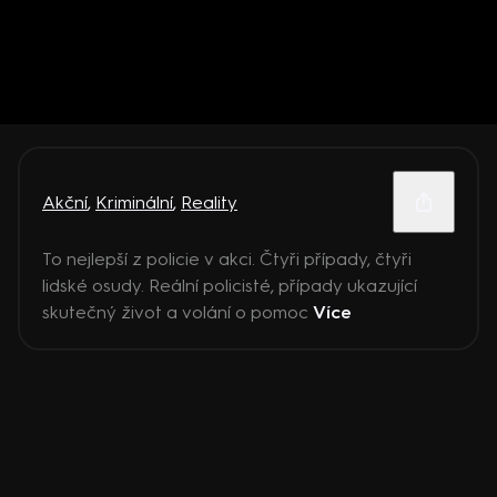
Akční
,
Kriminální
,
Reality
To nejlepší z policie v akci. Čtyři případy, čtyři
lidské osudy. Reální policisté, případy ukazující
skutečný život a volání o pomoc
Více