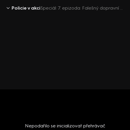
Policie v akci
Speciál: 7. epizoda: Falešný dopravní policista / Výtržníci na ledu / Fotbaloví vandalové
Nepodařilo se inicializovat přehrávač